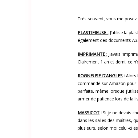
Très souvent, vous me posez d
PLASTIFIEUSE :
J’utilise la pl
également des documents A3
IMPRIMANTE :
J’avais l’impri
Clairement 1 an et demi, ce n
ROGNEUSE D’ANGLES
:
Alors 
commandé sur Amazon pour 10 e
parfaite, même lorsque j’utili
armer de patience lors de la li
MASSICOT
:
Si je ne devais cho
dans les salles des maîtres, q
plusieurs, selon moi celui-ci es