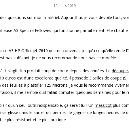
12 mars 2019
es questions sur mon matériel. Aujourd’hui, je vous dévoile tout, voi
astifieuse A3 Spectra Fellowes
qui
fonctionne parfaitement. Elle chauffe v
.
mante A3
HP Officejet 7610 qui me convenait jusqu’à ce qu’elle rende 
’est pas suffisant. Je ne vous recommande donc pas ce modèle.
là, il s’agit d’un produit coup de coeur depuis des années. Le
découpe-
uros est d’une excellente qualité. Il possède 3 tailles de coupe (S,
se des feuilles à plastifier 125 microns. Je vous le recommande vivemen
vraison, il me semble qu’il fallait compter quelques semaines pour le r
isir qu’un seul outil indispensable, ça serait lui ! Un
massicot
plus com
ui se glisse dans le sac et qui permet de gagner de longes heures de d
t le plus résistant et le plus pratique.