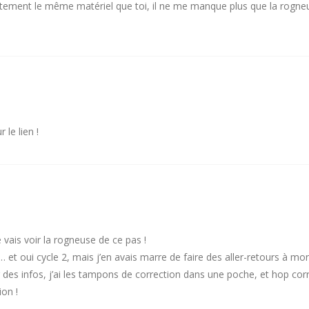
actement le même matériel que toi, il ne me manque plus que la rogne
le lien !
 vais voir la rogneuse de ce pas !
… et oui cycle 2, mais j’en avais marre de faire des aller-retours à mo
 des infos, j’ai les tampons de correction dans une poche, et hop correc
on !